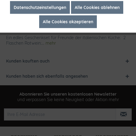
Inaktiv
Marketing
Datenschutzeinstellungen
Alle Cookies ablehnen
Alle Cookies akzeptieren
Inaktiv
Tracking
Beschreibung
Ein edles Geschenkset für Freunde der italienischen Küche: 2
Flaschen Rotwein:...
mehr
Kunden kauften auch
Kunden haben sich ebenfalls angesehen
Abonnieren Sie unseren kostenlosen Newsletter
und verpassen Sie keine Neuigkeit oder Aktion mehr