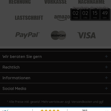
02
02
15
49
TAGE
STD
MIN
SEK
Wir beraten Sie gern
Rechtlich
Informationen
Social Media
* Alle Preise inkl. gesetzl. Mehrwertsteuer zzgl.
Versandkosten
und ggf.
Nachnahmegebühren, wenn nicht anders beschrieben