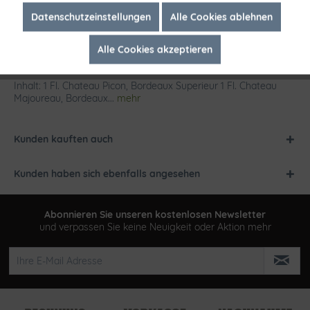
Inaktiv
Marketing
Datenschutzeinstellungen
Alle Cookies ablehnen
Alle Cookies akzeptieren
Inaktiv
Tracking
Beschreibung
Inhalt: 1 Fl. Chateau Picon, Bordeaux Superieur 1 Fl. Chateau
Majoureau, Bordeaux...
mehr
Kunden kauften auch
Kunden haben sich ebenfalls angesehen
Abonnieren Sie unseren kostenlosen Newsletter
und verpassen Sie keine Neuigkeit oder Aktion mehr