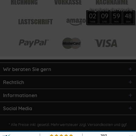
02
09
59
48
TAGE
STD
MIN
SEK
Wir beraten Sie gern
Rechtlich
Informationen
Social Media
* Alle Preise inkl. gesetzl. Mehrwertsteuer zzgl.
Versandkosten
und ggf.
Nachnahmegebühren, wenn nicht anders beschrieben