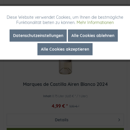
Diese Website verwendet Cookies, um Ihnen die bestmögliche
Aktiv
Funktionale
-9.27%
Funktionalität bieten zu können.
Mehr Informationen
Inaktiv
Marketing
Datenschutzeinstellungen
Alle Cookies ablehnen
Alle Cookies akzeptieren
Inaktiv
Tracking
Marques de Castilla Airen Blanco 2024
Inhalt
0.75 Liter
(6,65 € * / 1 Liter)
4,99 € *
5,50 € *
Details