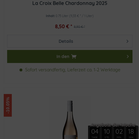
La Croix Belle Chardonnay 2025
Inhalt
0.75 Liter
(11,33 € * / 1 Liter)
8,50 € *
8,90 € *
Details
In den
Sofort versandfertig, Lieferzeit ca. 1-2 Werktage
-10.05%
04
10
02
18
TAGE
STD
MIN
SEK