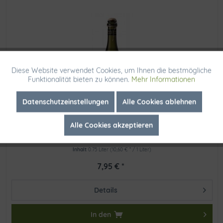
Diese Website verwendet Cookies, um Ihnen die bestmögliche
Aktiv
Funktionale
Funktionalität bieten zu können.
Mehr Informationen
Inaktiv
Marketing
Datenschutzeinstellungen
Alle Cookies ablehnen
Alle Cookies akzeptieren
Casa Defra Prosecco Frizzante DOC
Inaktiv
Tracking
Inhalt
0.75 Liter
(10,60 € * / 1 Liter)
7,95 € *
Details
In den