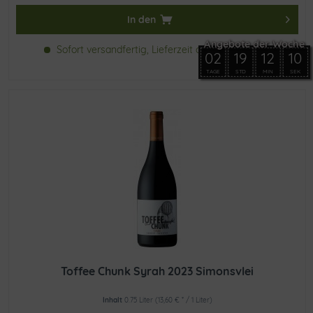
In den
Sofort versandfertig, Lieferzeit ca. 1-2 Werktage
02
19
12
10
TAGE
STD
MIN
SEK
Toffee Chunk Syrah 2023 Simonsvlei
Inhalt
0.75 Liter
(13,60 € * / 1 Liter)