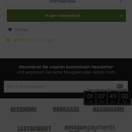
Staffelpreise
In den
Warenkorb
Merken
Lieferzeit ca. 3-4 Tage
Abonnieren Sie unseren kostenlosen Newsletter
und verpassen Sie keine Neuigkeit oder Aktion mehr
01
07
49
00
TAGE
STD
MIN
SEK