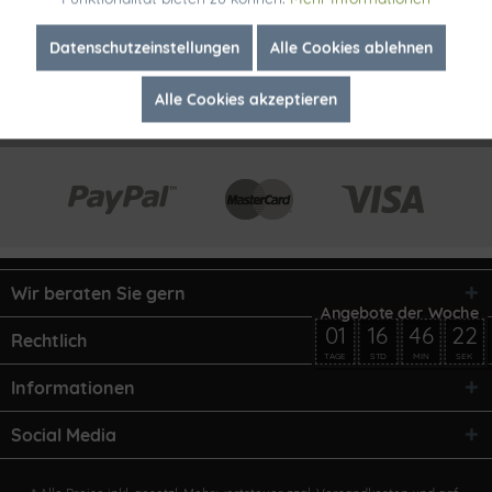
Inaktiv
Marketing
Datenschutzeinstellungen
Alle Cookies ablehnen
Alle Cookies akzeptieren
Inaktiv
Tracking
Wir beraten Sie gern
01
16
46
22
Rechtlich
TAGE
STD
MIN
SEK
Informationen
Social Media