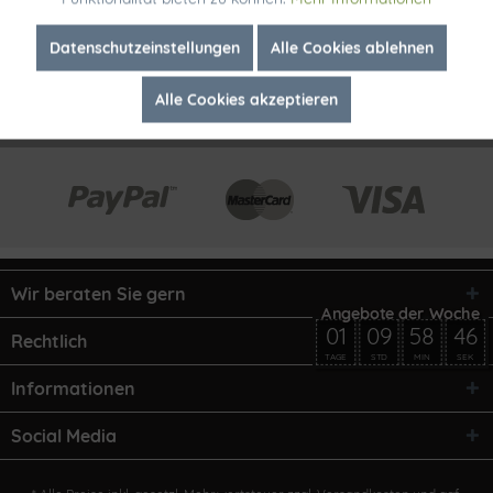
Inaktiv
Marketing
Datenschutzeinstellungen
Alle Cookies ablehnen
Alle Cookies akzeptieren
Inaktiv
Tracking
Wir beraten Sie gern
01
09
58
46
Rechtlich
TAGE
STD
MIN
SEK
Informationen
Social Media