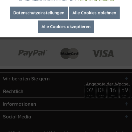
Inaktiv
Marketing
Datenschutzeinstellungen
Alle Cookies ablehnen
Alle Cookies akzeptieren
Inaktiv
Tracking
Wir beraten Sie gern
02
08
16
59
Rechtlich
TAGE
STD
MIN
SEK
Informationen
Social Media