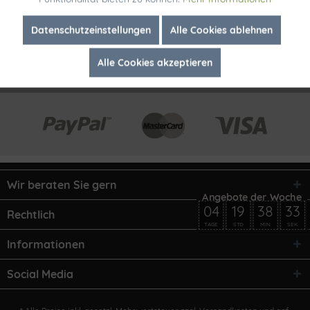
Inaktiv
Marketing
Datenschutzeinstellungen
Alle Cookies ablehnen
Alle Cookies akzeptieren
Inaktiv
Tracking
Wir beraten Sie gern
04
19
38
33
Rechtlich
TAGE
STD
MIN
SEK
Informationen
Social Media