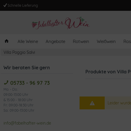
Schnelle Lieferung
Alle Weine
Angebote
Rotwein
Weißwein
Ros
Villa Poggio Salvi
Wir beraten Sie gern
Produkte von Villa P
05733 - 96 97 73
Mo. - Do.:
09:00-13:00 Uhr
& 15:00 - 18:00 Uhr
Leider wurde
Fr.: 09:00-18:30 Uhr
Sa.: 09:00-13:00 Uhr
info@fabelhafter-wein.de