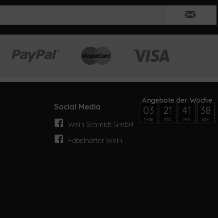
Social Media
03
21
41
38
TAGE
STD
MIN
SEK
Wein Schmidt GmbH
Fabelhafter Wein