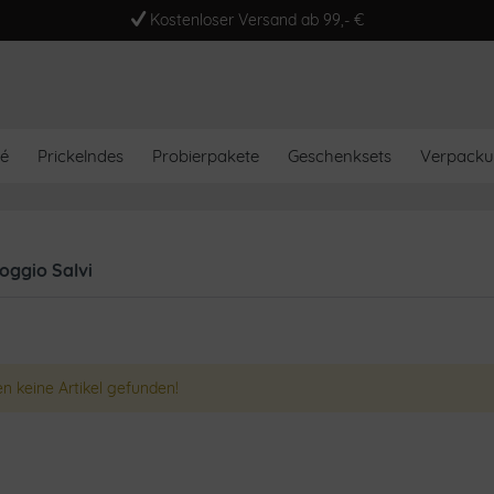
Kostenloser Versand ab 99,- €
é
Prickelndes
Probierpakete
Geschenksets
Verpack
oggio Salvi
n keine Artikel gefunden!