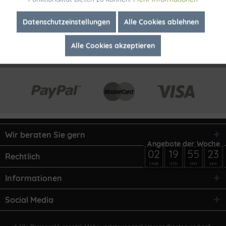
Inaktiv
Marketing
Datenschutzeinstellungen
Alle Cookies ablehnen
Alle Cookies akzeptieren
Inaktiv
Tracking
Wir beraten Sie gern
02
19
55
23
Rechtlich
TAGE
STD
MIN
SEK
Informationen
Social Media