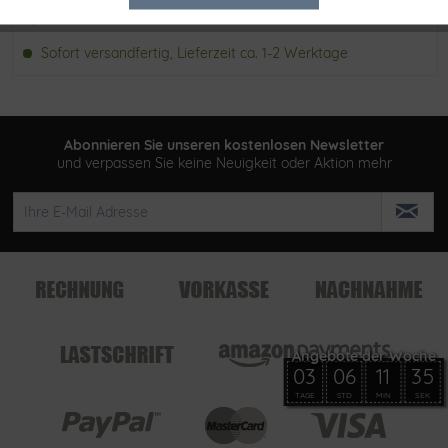
Tracking
Merken
Sofort versandfertig, Lieferzeit ca. 1-2 Werktage
Abonnieren Sie unseren kostenlosen Newsletter
und verpassen Sie keine Neuigkeit oder Aktion mehr
03
06
11
35
TAGE
STD
MIN
SEK