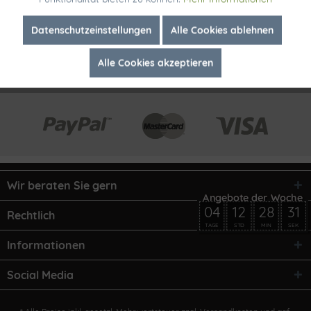
Inaktiv
Marketing
Datenschutzeinstellungen
Alle Cookies ablehnen
Alle Cookies akzeptieren
Inaktiv
Tracking
Wir beraten Sie gern
04
12
28
31
Rechtlich
TAGE
STD
MIN
SEK
Informationen
Social Media