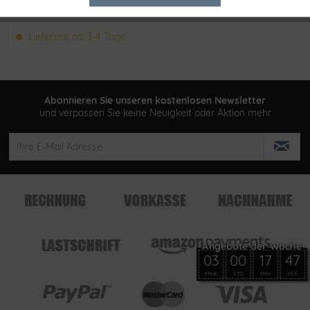
Tracking
Merken
Lieferzeit ca. 3-4 Tage
Abonnieren Sie unseren kostenlosen Newsletter
und verpassen Sie keine Neuigkeit oder Aktion mehr
03
00
17
47
TAGE
STD
MIN
SEK