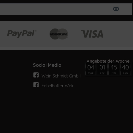
Social Media
04
01
45
40
TAGE
STD
MIN
SEK
Wein Schmidt GmbH
Fabelhafter Wein