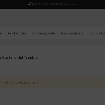
Kostenloser Versand ab 99,- €
é
Prickelndes
Probierpakete
Geschenksets
Verpack
 Castello del Trebbio
n keine Artikel gefunden!