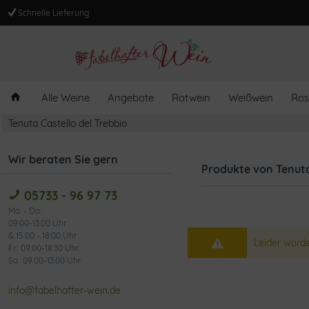
Schnelle Lieferung
Alle Weine
Angebote
Rotwein
Weißwein
Ros
Tenuta Castello del Trebbio
Wir beraten Sie gern
Produkte von Tenuta
05733 - 96 97 73
Mo. - Do.:
09:00-13:00 Uhr
& 15:00 - 18:00 Uhr
Leider wurde
Fr.: 09:00-18:30 Uhr
Sa.: 09:00-13:00 Uhr
info@fabelhafter-wein.de