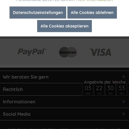
Inaktiv
Marketing
Datenschutzeinstellungen
Alle Cookies ablehnen
Alle Cookies akzeptieren
Inaktiv
Tracking
Wir beraten Sie gern
03
22
30
53
Rechtlich
TAGE
STD
MIN
SEK
Informationen
Social Media