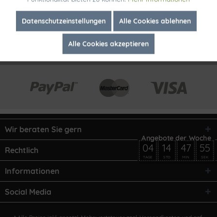
Inaktiv
Marketing
Datenschutzeinstellungen
Alle Cookies ablehnen
Alle Cookies akzeptieren
Inaktiv
Tracking
Wir beraten Sie gern
04
14
47
55
Rechtlich
TAGE
STD
MIN
SEK
Informationen
Social Media