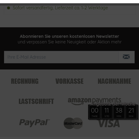
Sofort versandfertig, Lieferzeit ca. 1-2 Werktage
Abonnieren Sie unseren kostenlosen Newsletter
und verpassen Sie keine Neuigkeit oder Aktion mehr
00
11
38
21
TAGE
STD
MIN
SEK