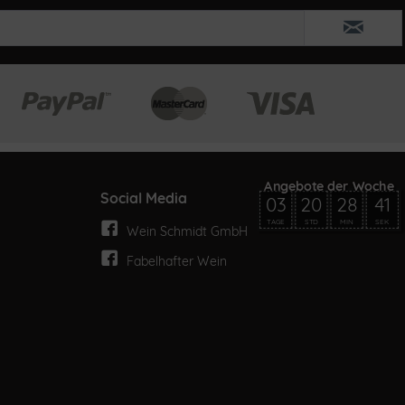
Social Media
03
20
28
41
TAGE
STD
MIN
SEK
Wein Schmidt GmbH
Fabelhafter Wein