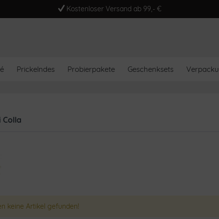
Kostenloser Versand ab 99,- €
é
Prickelndes
Probierpakete
Geschenksets
Verpack
 Colla
n keine Artikel gefunden!