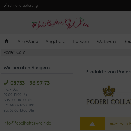
Schnelle Lieferung
Alle Weine
Angebote
Rotwein
Weißwein
Ros
Poderi Colla
Wir beraten Sie gern
Produkte von Poderi
05733 - 96 97 73
Mo. - Do.:
09:00-13:00 Uhr
& 15:00 - 18:00 Uhr
Fr.: 09:00-18:30 Uhr
Sa.: 09:00-13:00 Uhr
info@fabelhafter-wein.de
Leider wurde