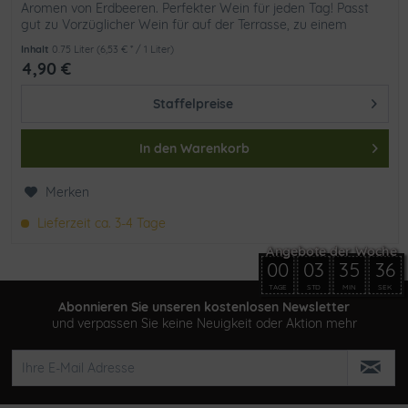
Aromen von Erdbeeren. Perfekter Wein für jeden Tag! Passt
gut zu Vorzüglicher Wein für auf der Terrasse, zu einem
schönen...
Inhalt
0.75 Liter
(6,53 € * / 1 Liter)
4,90 €
Staffelpreise
In den
Warenkorb
Merken
Lieferzeit ca. 3-4 Tage
00
03
35
36
TAGE
STD
MIN
SEK
Abonnieren Sie unseren kostenlosen Newsletter
und verpassen Sie keine Neuigkeit oder Aktion mehr