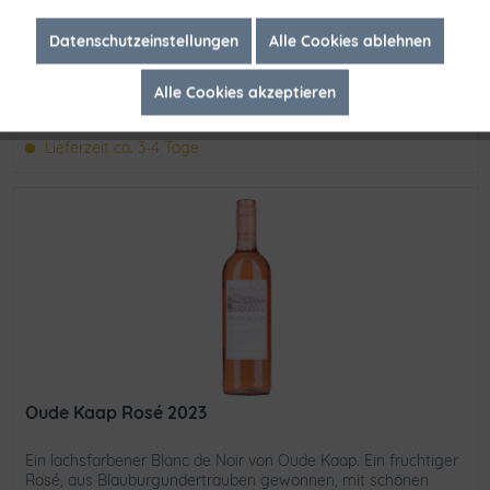
Staffelpreise
Inaktiv
Marketing
Datenschutzeinstellungen
Alle Cookies ablehnen
In den
Warenkorb
Alle Cookies akzeptieren
Inaktiv
Tracking
Merken
Lieferzeit ca. 3-4 Tage
Oude Kaap Rosé 2023
Ein lachsfarbener Blanc de Noir von Oude Kaap. Ein fruchtiger
Rosé, aus Blauburgundertrauben gewonnen, mit schönen