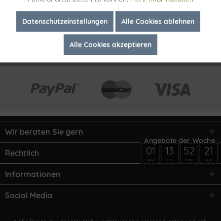
Inaktiv
Marketing
Datenschutzeinstellungen
Alle Cookies ablehnen
Alle Cookies akzeptieren
Inaktiv
Tracking
Wir beraten Sie gern
01
13
52
21
Rechtlich
TAGE
STD
MIN
SEK
Informationen
Social Media