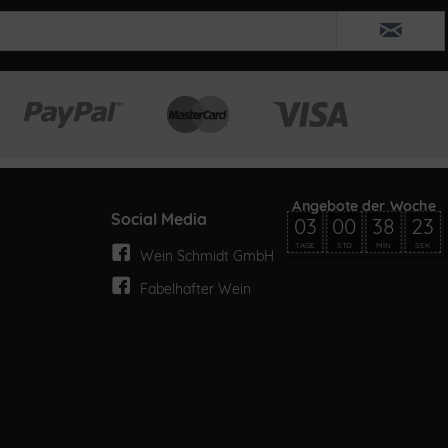
Social Media
03
00
38
23
TAGE
STD
MIN
SEK
Wein Schmidt GmbH
Fabelhafter Wein