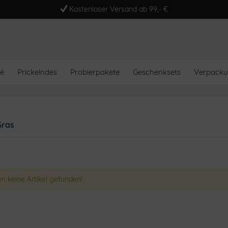
Kostenloser Versand ab 99,- €
é
Prickelndes
Probierpakete
Geschenksets
Verpack
Gras
n keine Artikel gefunden!