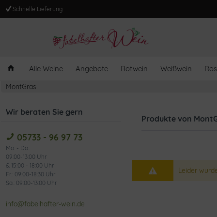
Schnelle Lieferung
Alle Weine
Angebote
Rotwein
Weißwein
Ros
MontGras
Wir beraten Sie gern
Produkte von Mont
05733 - 96 97 73
Mo. - Do.:
09:00-13:00 Uhr
& 15:00 - 18:00 Uhr
Leider wurde
Fr.: 09:00-18:30 Uhr
Sa.: 09:00-13:00 Uhr
info@fabelhafter-wein.de