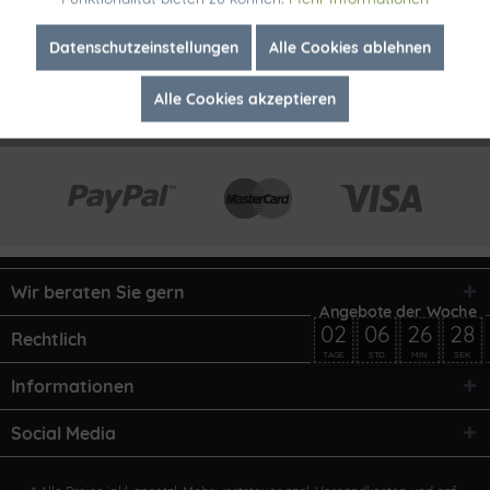
Inaktiv
Marketing
Datenschutzeinstellungen
Alle Cookies ablehnen
Alle Cookies akzeptieren
Inaktiv
Tracking
Wir beraten Sie gern
02
06
26
28
Rechtlich
TAGE
STD
MIN
SEK
Informationen
Social Media