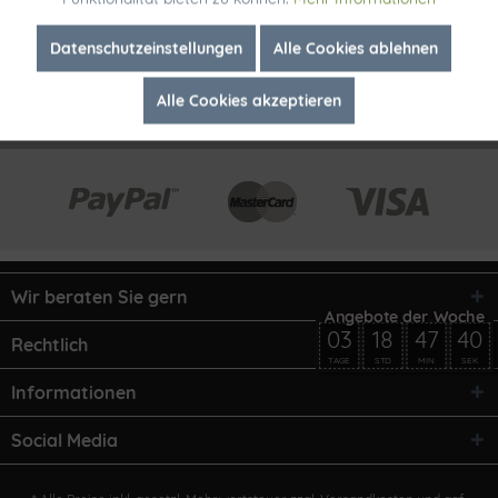
Inaktiv
Marketing
Datenschutzeinstellungen
Alle Cookies ablehnen
Alle Cookies akzeptieren
Inaktiv
Tracking
Wir beraten Sie gern
03
18
47
40
Rechtlich
TAGE
STD
MIN
SEK
Informationen
Social Media