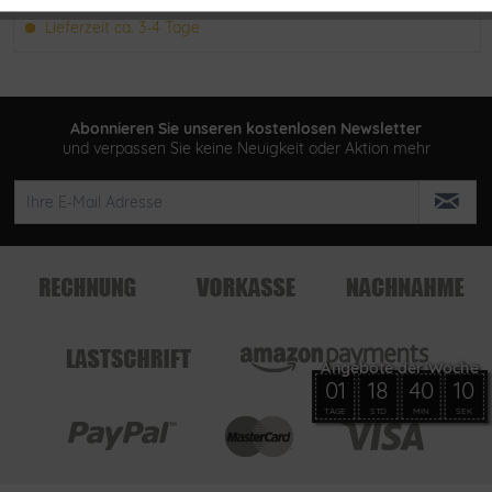
Lieferzeit ca. 3-4 Tage
Abonnieren Sie unseren kostenlosen Newsletter
und verpassen Sie keine Neuigkeit oder Aktion mehr
01
18
40
10
TAGE
STD
MIN
SEK