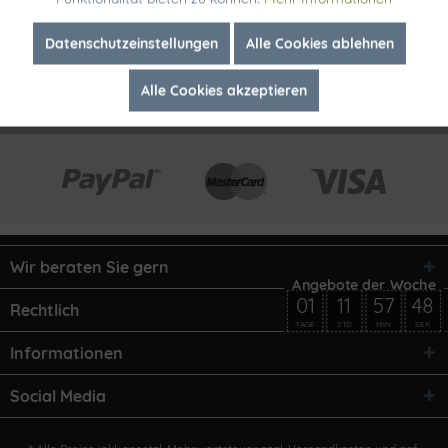
Inaktiv
Marketing
Datenschutzeinstellungen
Alle Cookies ablehnen
Alle Cookies akzeptieren
Inaktiv
Tracking
Wir beraten Sie gern
01
11
57
48
Rechtlich
TAGE
STD
MIN
SEK
Informationen
Social Media