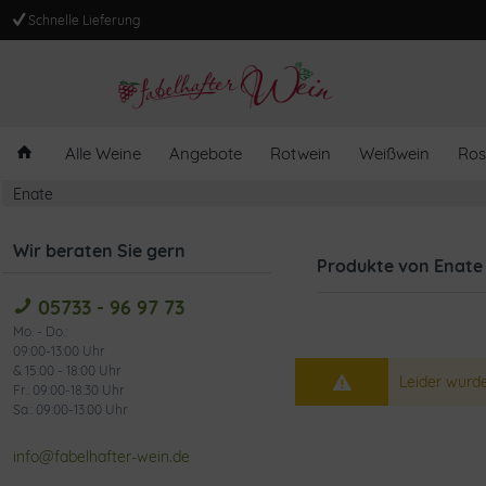
Schnelle Lieferung
Alle Weine
Angebote
Rotwein
Weißwein
Ros
Enate
Wir beraten Sie gern
Produkte von Enate
05733 - 96 97 73
Mo. - Do.:
09:00-13:00 Uhr
& 15:00 - 18:00 Uhr
Leider wurde
Fr.: 09:00-18:30 Uhr
Sa.: 09:00-13:00 Uhr
info@fabelhafter-wein.de