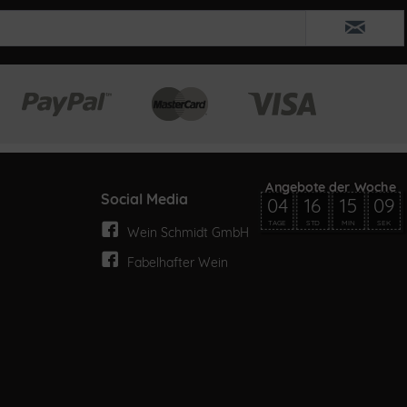
Social Media
04
16
15
09
TAGE
STD
MIN
SEK
Wein Schmidt GmbH
Fabelhafter Wein