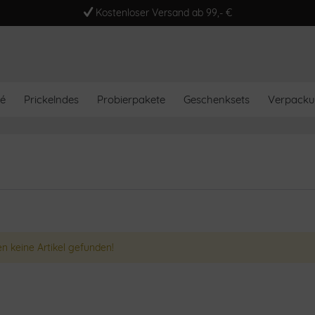
Kostenloser Versand ab 99,- €
é
Prickelndes
Probierpakete
Geschenksets
Verpack
n keine Artikel gefunden!