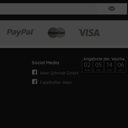
Social Media
02
05
14
06
TAGE
STD
MIN
SEK
Wein Schmidt GmbH
Fabelhafter Wein