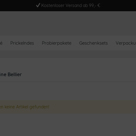
Kostenloser Versand ab 99,- €
é
Prickelndes
Probierpakete
Geschenksets
Verpack
e Bellier
n keine Artikel gefunden!