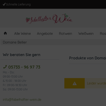
Schnelle Lieferung
Alle Weine
Angebote
Rotwein
Weißwein
Ros
Domaine Bellier
Wir beraten Sie gern
Produkte von Domain
05733 - 96 97 73
Mo. - Do.:
09:00-13:00 Uhr
& 15:00 - 18:00 Uhr
Leider wurde
Fr.: 09:00-18:30 Uhr
Sa.: 09:00-13:00 Uhr
info@fabelhafter-wein.de