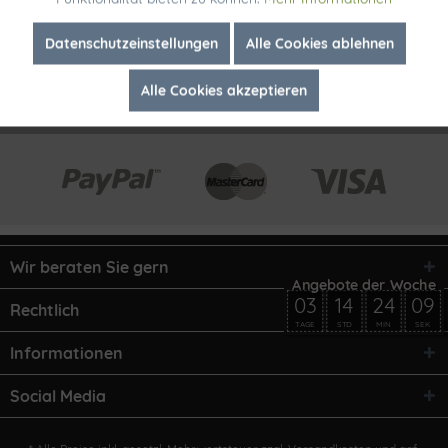
Inaktiv
Marketing
Datenschutzeinstellungen
Alle Cookies ablehnen
Alle Cookies akzeptieren
Inaktiv
Tracking
Wir beraten Sie gern
03
14
24
09
Rechtlich
TAGE
STD
MIN
SEK
Informationen
Social Media