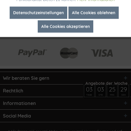
Inaktiv
Marketing
Datenschutzeinstellungen
Alle Cookies ablehnen
Alle Cookies akzeptieren
Inaktiv
Tracking
Wir beraten Sie gern
03
03
25
29
Rechtlich
TAGE
STD
MIN
SEK
Informationen
Social Media