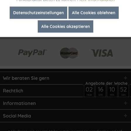
Inaktiv
Marketing
Datenschutzeinstellungen
Alle Cookies ablehnen
Alle Cookies akzeptieren
Inaktiv
Tracking
Wir beraten Sie gern
02
16
10
52
Rechtlich
TAGE
STD
MIN
SEK
Informationen
Social Media