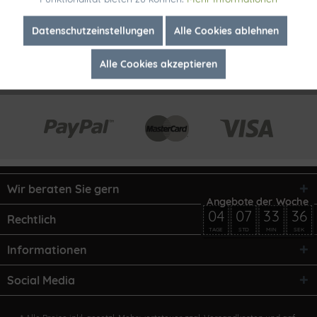
Inaktiv
Marketing
Datenschutzeinstellungen
Alle Cookies ablehnen
Alle Cookies akzeptieren
Inaktiv
Tracking
Wir beraten Sie gern
04
07
33
36
Rechtlich
TAGE
STD
MIN
SEK
Informationen
Social Media