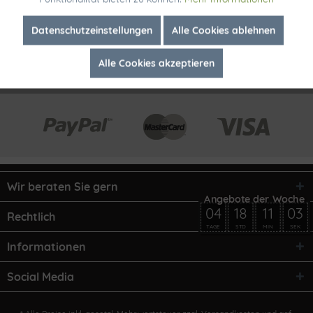
Inaktiv
Marketing
Datenschutzeinstellungen
Alle Cookies ablehnen
Alle Cookies akzeptieren
Inaktiv
Tracking
Wir beraten Sie gern
04
18
11
03
Rechtlich
TAGE
STD
MIN
SEK
Informationen
Social Media