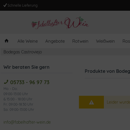
Schnelle Lieferung
Alle Weine
Angebote
Rotwein
Weißwein
Ros
Bodegas Castroviejo
Wir beraten Sie gern
Produkte von Bodeg
05733 - 96 97 73
Mo. - Do.:
09:00-13:00 Uhr
& 15:00 - 18:00 Uhr
Leider wurde
Fr.: 09:00-18:30 Uhr
Sa.: 09:00-13:00 Uhr
info@fabelhafter-wein.de