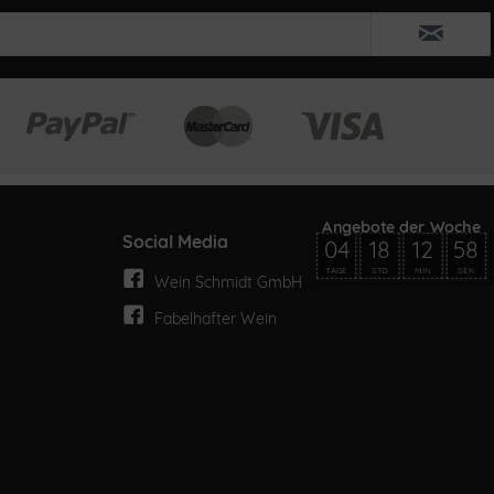
Social Media
04
18
12
58
TAGE
STD
MIN
SEK
Wein Schmidt GmbH
Fabelhafter Wein