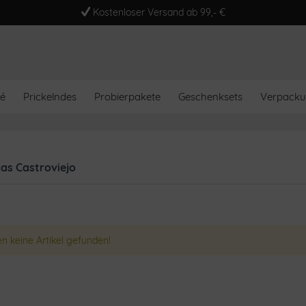
Kostenloser Versand ab 99,- €
é
Prickelndes
Probierpakete
Geschenksets
Verpack
as Castroviejo
n keine Artikel gefunden!