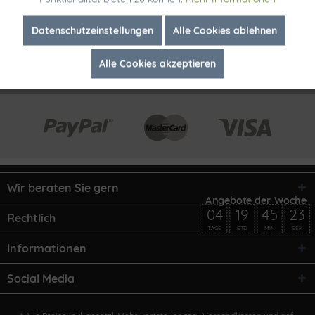
Inaktiv
Marketing
Datenschutzeinstellungen
Alle Cookies ablehnen
Alle Cookies akzeptieren
Inaktiv
Tracking
Wir beraten Sie gern
04
19
45
23
Rechtlich
TAGE
STD
MIN
SEK
Informationen
Social Media