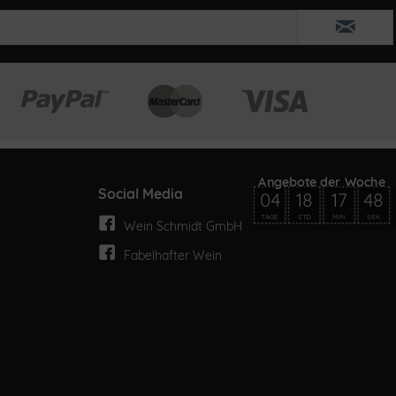
Social Media
04
18
17
48
TAGE
STD
MIN
SEK
Wein Schmidt GmbH
Fabelhafter Wein