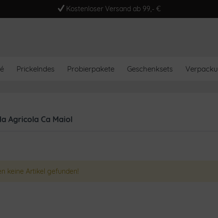
Kostenloser Versand ab 99,- €
é
Prickelndes
Probierpakete
Geschenksets
Verpack
a Agricola Ca Maiol
n keine Artikel gefunden!