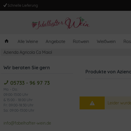
Schnelle Lieferung
Alle Weine
Angebote
Rotwein
Weißwein
Ros
Azienda Agricola Ca Maiol
Wir beraten Sie gern
Produkte von Aziend
05733 - 96 97 73
Mo. - Do.:
09:00-13:00 Uhr
& 15:00 - 18:00 Uhr
Leider wurde
Fr.: 09:00-18:30 Uhr
Sa.: 09:00-13:00 Uhr
info@fabelhafter-wein.de