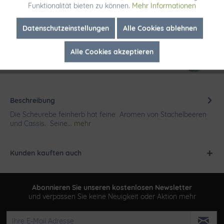
Funktionalität bieten zu können.
Mehr Informationen
Merken
Inaktiv
Marketing
Datenschutzeinstellungen
Alle Cookies ablehnen
Artikel-Nr.:
FW10203
Alle Cookies akzeptieren
Inaktiv
Tracking
Beschreibung
Die Scheurebe feinherb hat feine Aromen von Stachelbeeren
und Cassis. Seine...
mehr
Kunden kauften auch
Abonnieren Sie unseren kostenlosen Newsletter
und verpassen Sie keine Neuigkeit oder Aktion mehr