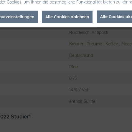
et Cookies, um Ihnen die bestmögliche Funktionalität bieten zu könn
Schraubverschluß
hutzeinstellungen
Alle Cookies ablehnen
Alle Cookies ak
7,0g/l
Rindfleisch, Antipasti
Kräuter
,
Pflaume
,
Kaffee
,
Mocc
Deutschland
Pfalz
0,75
14 % / Vol.
enthält Sulfite
022 Studier"