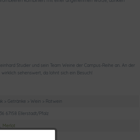
d Brombeeren kombiniert mit einer angenehmen Würze, dunklen
et Reinhard Studier und sein Team Weine der Campus-Reihe an. An der
irklich sehenswert, da lohnt sich ein Besuch!
k > Getränke > Wein > Rotwein
36 67158 Ellerstadt/Pfalz
,
Merlot