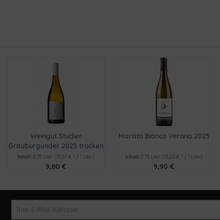
Weingut Studier
Maristo Bianco Verona 2025
Grauburgunder 2025 trocken
Inhalt
0.75 Liter
(13,07 € * / 1 Liter)
Inhalt
0.75 Liter
(13,20 € * / 1 Liter)
9,80 €
9,90 €