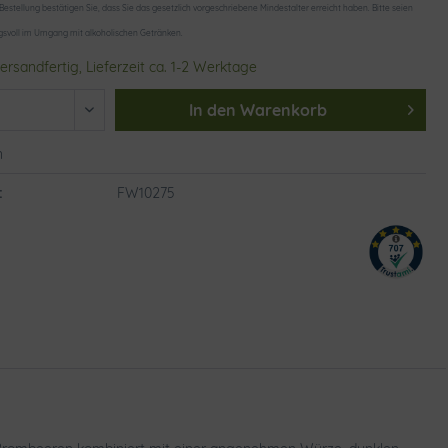
 Bestellung bestätigen Sie, dass Sie das gesetzlich vorgeschriebene Mindestalter erreicht haben. Bitte seien
gsvoll im Umgang mit alkoholischen Getränken.
ersandfertig, Lieferzeit ca. 1-2 Werktage
In den
Warenkorb
n
:
FW10275