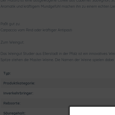
Der Matura ist eine ausgewogene Cuvée aus Cabernet Sauvignon, St.
Aromatik und kräftigem Mundgefühl machen ihn zu einem echten Lieb
Paßt gut zu:
Carpaccio vom Rind oder kräftiger Antipasti
Zum Weingut:
Das Weingut Studier aus Ellerstadt in der Pfalz ist ein innovatives 
Spitze stehen die Master-Weine. Die Namen der Weine spielen dabei w
Typ:
Produktkategorie:
Inverkehrbringer:
Rebsorte:
Säuregehalt: