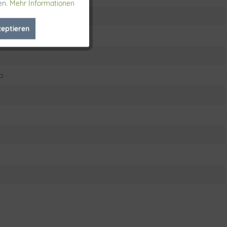
en.
Mehr Informationen
Aktiv
zeptieren
Inaktiv
Inaktiv
a