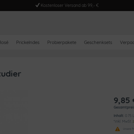
Kostenloser Versand ab 99,- €
Rosé
Prickelndes
Probierpakete
Geschenksets
Verpa
udier
9,85 
Gesamtprei
Inhalt:
0.75 L
*inkl. MwSt.
Unsere Pr