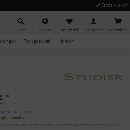
Große Auswahl
Suche
Service
Merkzettel
Mein Konto
Warenkorb
ckungen
Fachgeschäft
Marken
€ *
s:
9,85
€
*
iter (13,13 € * / 1 Liter)
zzgl. Versandkosten
odukte enthalten Alkohol und dürfen nicht an Personen unter dem gesetzlichen Mindestalter abgegeben