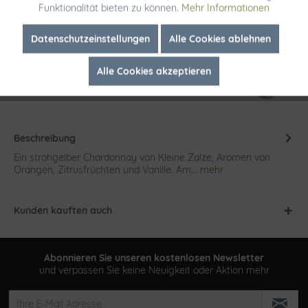
Funktionalität bieten zu können.
Mehr Informationen
Merken
Inaktiv
Marketing
Datenschutzeinstellungen
Alle Cookies ablehnen
Artikel-Nr.:
1979
Alle Cookies akzeptieren
Inaktiv
Tracking
Beschreibung
Ein strohgelber Chardonnay von Kleine Zalze, Aromen von
Orangen, Zitrusfrüchten und Vanille. Am...
mehr
Kunden kauften auch
Abonnieren Sie unseren kostenlosen Newsletter
und verpassen Sie keine Neuigkeit oder Aktion mehr