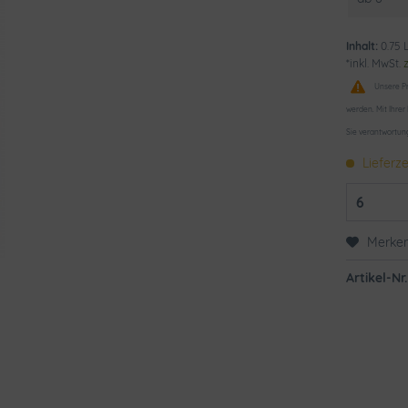
Inhalt:
0.75 L
*inkl. MwSt.
Unsere Pr
werden. Mit Ihrer
Sie verantwortun
Lieferze
Merke
Artikel-Nr.