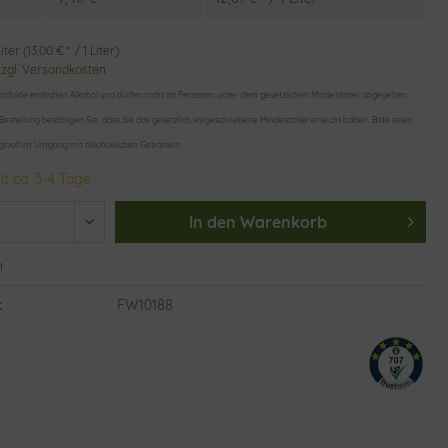
iter (13,00 € * / 1 Liter)
zzgl. Versandkosten
odukte enthalten Alkohol und dürfen nicht an Personen unter dem gesetzlichen Mindestalter abgegeben
 Bestellung bestätigen Sie, dass Sie das gesetzlich vorgeschriebene Mindestalter erreicht haben. Bitte seien
gsvoll im Umgang mit alkoholischen Getränken.
it ca. 3-4 Tage
In den
Warenkorb
n
:
FW10188