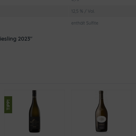
12,5 % / Vol.
enthält Sulfite
esling 2023"
TIPP!