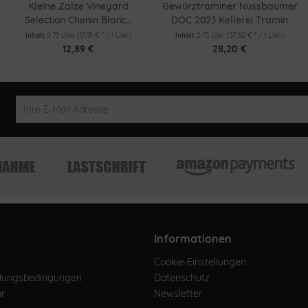
Kleine Zalze Vineyard
Gewürztraminer Nussbaumer
Selection Chenin Blanc...
DOC 2023 Kellerei Tramin
Inhalt
0.75 Liter
(17,19 € * / 1 Liter)
Inhalt
0.75 Liter
(37,60 € * / 1 Liter)
12,89 €
28,20 €
Informationen
Cookie-Einstellungen
hlungsbedingungen
Datenschutz
ar
Newsletter