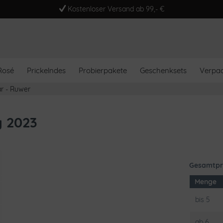
Kostenloser Versand ab 99,- €
Rosé
Prickelndes
Probierpakete
Geschenksets
Verpa
ar - Ruwer
g 2023
Gesamtpr
Menge
bis
5
ab
6