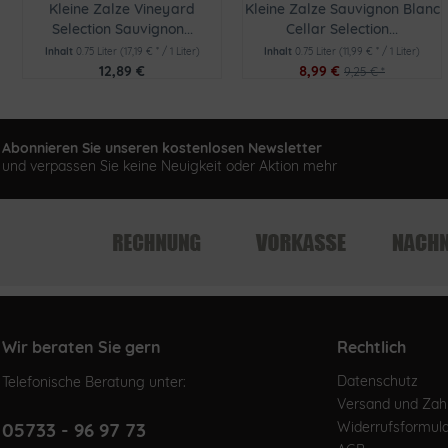
Kleine Zalze Vineyard
Kleine Zalze Sauvignon Blanc
Selection Sauvignon...
Cellar Selection...
Inhalt
0.75 Liter
(17,19 € * / 1 Liter)
Inhalt
0.75 Liter
(11,99 € * / 1 Liter)
12,89 €
8,99 €
9,25 € *
Abonnieren Sie unseren kostenlosen Newsletter
und verpassen Sie keine Neuigkeit oder Aktion mehr
Wir beraten Sie gern
Rechtlich
Datenschutz
Telefonische Beratung unter:
Versand und Za
05733 - 96 97 73
Widerrufsformul