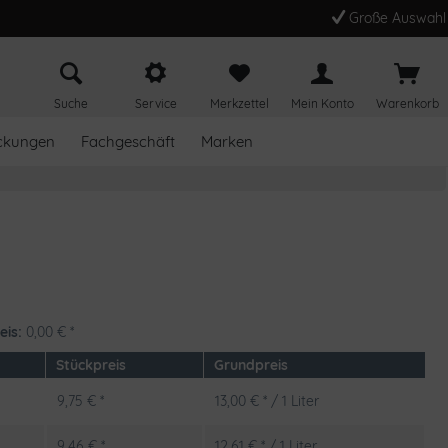
Große Auswahl
Suche
Service
Merkzettel
Mein Konto
Warenkorb
ckungen
Fachgeschäft
Marken
eis:
0,00
€
*
Stückpreis
Grundpreis
9,75 € *
13,00 € * / 1 Liter
9,46 € *
12,61 € * / 1 Liter