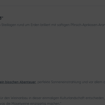
3"
n Steillagen rund um Erden brilliert mit saftigen Pfirsich-Aprikosen-
ein bisschen Abenteuer
, perfekte Sonneneinstrahlung und vor allem 
ür den Weinanbau in dieser einmaligen Kulturlandschaft entschieden
was die Moselweine einzigartig machen."