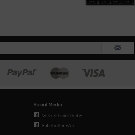
TAGE
STD
MIN
SEK
Social Media
Wein Schmidt GmbH
Fabelhafter Wein