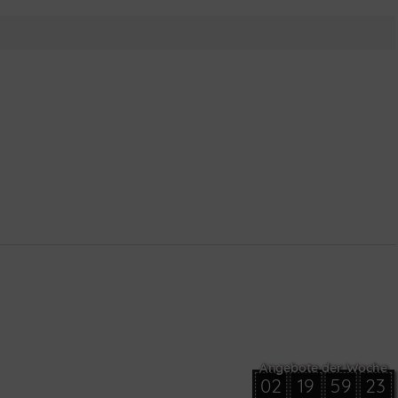
02
19
59
23