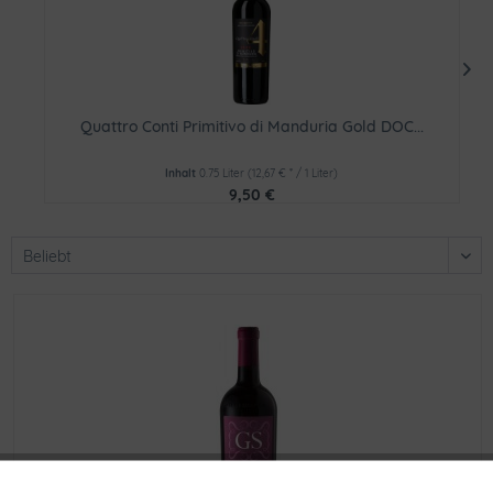
Quattro Conti Primitivo di Manduria Gold DOC...
Inhalt
0.75 Liter
(12,67 € * / 1 Liter)
9,50 €