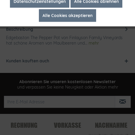
Inaktiv
Marketing
Datenschutzeinstellungen
Alle Cookies ablehnen
Alle Cookies akzeptieren
Inaktiv
Tracking
Beschreibung
Edgebaston The Pepper Pot von Finlayson Family Vineyards
hat schöne Aromen von Maulbeeren und...
mehr
Kunden kauften auch
Abonnieren Sie unseren kostenlosen Newsletter
und verpassen Sie keine Neuigkeit oder Aktion mehr