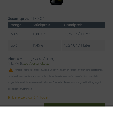
Gesamtpreis:
11,80
€
*
Menge
Stückpreis
Grundpreis
bis
5
11,80 € *
15,73 € * / 1 Liter
ab
6
11,45 € *
15,27 € * / 1 Liter
Inhalt:
0.75 Liter (15,73 € * / 1 Liter)
*inkl. MwSt.
zzgl. Versandkosten
Unsere Produkte enthalten Alkohol und dürfen nicht an Personen unter dem gesetzlichen
Mindestalter abgegeben werden. Mit Ihrer Bestellung bestätigen Sie, dass Sie das gesetzlich
vorgeschriebene Mindestalter erreicht haben. Bitte seien Sie verantwortungsvoll im Umgang mit
alkoholischen Getränken.
Lieferzeit ca. 3-4 Tage
In den
Warenkorb