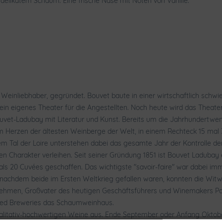
delikatem Schaum. Eine frische Nase mit Noten von Vanille.
inliebhaber, gegründet. Bouvet baute in einer wirtschaftlich schwier
 eigenes Theater für die Angestellten. Noch heute wird das Theate
ouvet-Ladubay mit Literatur und Kunst. Bereits um die Jahrhundert
. Im Herzen der ältesten Weinberge der Welt, in einem Rechteck 15 m
m Tal der Loire unterstehen dabei das gesamte Jahr der Kontrolle de
n Charakter verleihen. Seit seiner Gründung 1851 ist Bouvet Ladubay 
s 20 Cuvées geschaffen. Das wichtigste "savoir-faire" war dabei imme
h nachdem beide im Ersten Weltkrieg gefallen waren, konnten die Witw
ehmen, Großvater des heutigen Geschäftsführers und Winemakers 
ited Breweries das Schaumweinhaus.
itativ-hochwertigen Weine aus. Ende September oder Anfang Oktober 