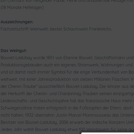
Ein Cremant von hellgelber Farbe. Feine und andauernde Perlage mit 
(18 Monate Hefelager)
Auszeichnungen:
Fachzeitschrift Weinwelt: bester Schaumwein Frankreichs.
Das Weingut:
Bouvet-Ladubay wurde 1851 von Etienne Bouvet, Geschäftsmann und We
Produktionsgebäuden auch ein eigenes Stromwerk, Wohnungen und ein
und ist damit noch immer Symbol für die enge Verbundenheit von B
weltweit, mit einer Jahresproduktion von sieben Millionen Flaschen
der Chenin-Traube" ausschließlich Bouvet-Ladubay. Die Winzer aus de
der Herkunft der Chenin- und Chardonnay-Trauben seinen einzigartige
Leidenschafts- und Geschichtsjahre hat das französische Haus mehr al
Schwiegersöhne traten erfolgreich in die Fußstapfen der Eltern, doc
nicht halten. 1932 übernahm Justin Marcel Monmousseau das Untern
Besitzer von Bouvet-Ladubay, 2006 erwarb der indische Konzern Un
Jedes Jahr wählt Bouvet-Ladubay etwa 100 Weinbauern für seine qual