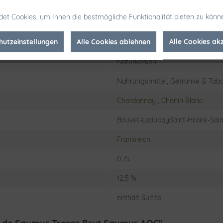
enfalls unter sehr strengen Qualitätsauflagen gepresst und weiterver
t. Das Unternehmen ist der größte Exporteur von Schaumweinen der L
et Cookies, um Ihnen die bestmögliche Funktionalität bieten zu könn
hutzeinstellungen
Alle Cookies ablehnen
Alle Cookies ak
Prickelndes
Naturkorken
Nahrungsmittel, Getränke & Taba
Chardonnay
,
Chenin Blanc
Bouvet-LadubaySaint-Hilaire-Sai
Frankreich
0,75
12,5 %
enthält Sulfite