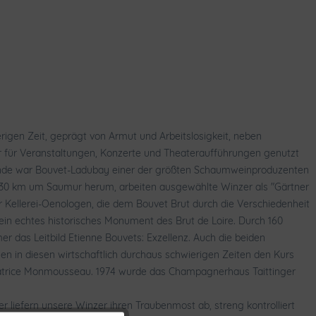
igen Zeit, geprägt von Armut und Arbeitslosigkeit, neben
r für Veranstaltungen, Konzerte und Theateraufführungen genutzt
wende war Bouvet-Ladubay einer der größten Schaumweinproduzenten
al 30 km um Saumur herum, arbeiten ausgewählte Winzer als "Gärtner
r Kellerei-Oenologen, die dem Bouvet Brut durch die Verschiedenheit
ein echtes historisches Monument des Brut de Loire. Durch 160
r das Leitbild Etienne Bouvets: Exzellenz. Auch die beiden
en in diesen wirtschaftlich durchaus schwierigen Zeiten den Kurs
Patrice Monmousseau. 1974 wurde das Champagnerhaus Taittinger
liefern unsere Winzer ihren Traubenmost ab, streng kontrolliert