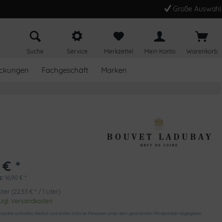
Große Auswahl
Suche
Service
Merkzettel
Mein Konto
Warenkorb
ckungen
Fachgeschäft
Marken
 € *
s:
16,90
€
*
iter (22,53 € * / 1 Liter)
zzgl. Versandkosten
odukte enthalten Alkohol und dürfen nicht an Personen unter dem gesetzlichen Mindestalter abgegeben