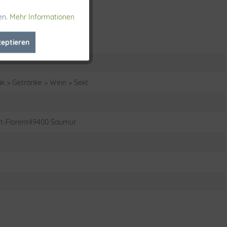
arbeitet wird.
oire allgemein.
en.
Mehr Informationen
Aktiv
zeptieren
Inaktiv
Inaktiv
k > Getränke > Wein > Sekt
nt-Florent49400 Saumur