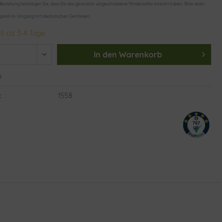
 Bestellung bestätigen Sie, dass Sie das gesetzlich vorgeschriebene Mindestalter erreicht haben. Bitte seien
gsvoll im Umgang mit alkoholischen Getränken.
it ca. 3-4 Tage
In den
Warenkorb
n
:
1558