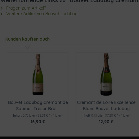
Weiterführende Links zu "Bouvet Ladubay Creman
Fragen zum Artikel?
Weitere Artikel von Bouvet Ladubay
Kunden kauften auch
Bouvet Ladubay Cremant de
Cremant de Loire Excellence
Saumur Tresor Brut...
Blanc Bouvet Ladubay
Inhalt
0.75 Liter
(22,53 € * / 1 Liter)
Inhalt
0.75 Liter
(17,20 € * / 1 Liter)
16,90 €
12,90 €