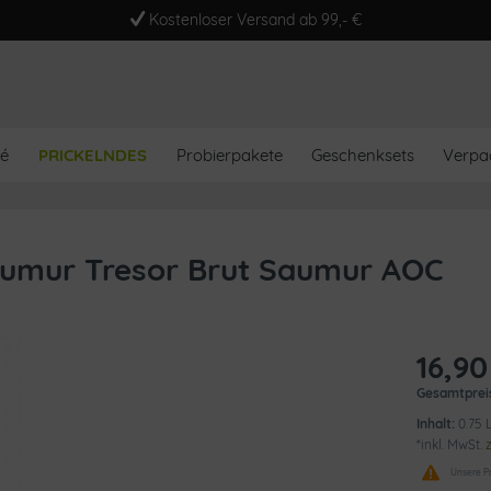
Kostenloser Versand ab 99,- €
é
PRICKELNDES
Probierpakete
Geschenksets
Verpa
umur Tresor Brut Saumur AOC
16,90
Gesamtprei
Inhalt:
0.75 L
*inkl. MwSt.
Unsere Pr