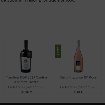
t de Saumur Tresor Brut Saumur AOC"
TIPP!
Tandem DOP 2023 Cantine
Cielo Frizzante 10° Rosé
Andreas Mazzei
Inhalt
0.75 Liter
(14,00 € * / 1 Liter)
Inhalt
0.75 Liter
(6,80 € * / 1 Liter)
10,50 €
5,10 €